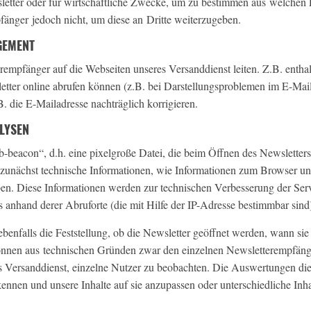
sletter oder für wirtschaftliche Zwecke, um zu bestimmen aus welch
änger jedoch nicht, um diese an Dritte weiterzugeben.
GEMENT
erempfänger auf die Webseiten unseres Versanddienst leiten. Z.B. entha
etter online abrufen können (z.B. bei Darstellungsproblemen im E-Ma
. die E-Mailadresse nachträglich korrigieren.
LYSEN
b-beacon“, d.h. eine pixelgroße Datei, die beim Öffnen des Newslette
unächst technische Informationen, wie Informationen zum Browser und
en. Diese Informationen werden zur technischen Verbesserung der Ser
 anhand derer Abruforte (die mit Hilfe der IP-Adresse bestimmbar sind)
ebenfalls die Feststellung, ob die Newsletter geöffnet werden, wann s
önnen aus technischen Gründen zwar den einzelnen Newsletterempfänge
s Versanddienst, einzelne Nutzer zu beobachten. Die Auswertungen die
nnen und unsere Inhalte auf sie anzupassen oder unterschiedliche Inha