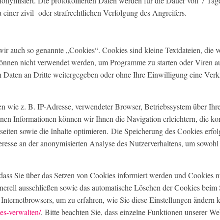
nonymisiert
. Die protokollierten Daten werden für die Dauer von
7 Ta
einer zivil- oder strafrechtlichen Verfolgung des Angreifers.
ir auch so genannte „Cookies“. Cookies sind kleine Textdateien, die v
können nicht verwendet werden, um Programme zu starten oder Viren a
en Daten an Dritte weitergegeben oder ohne Ihre Einwilligung eine V
en wie z. B. IP-Adresse, verwendeter Browser, Betriebssystem über I
enen Informationen können wir Ihnen die Navigation erleichtern, die k
seiten sowie die Inhalte optimieren. Die Speicherung des Cookies erfolg
resse an der anonymisierten Analyse des Nutzerverhaltens, um sowohl
 dass Sie über das Setzen von Cookies informiert werden und Cookies n
nerell ausschließen sowie das automatische Löschen der Cookies beim S
 Internetbrowsers, um zu erfahren, wie Sie diese Einstellungen ändern 
es-verwalten/
. Bitte beachten Sie, dass einzelne Funktionen unserer We