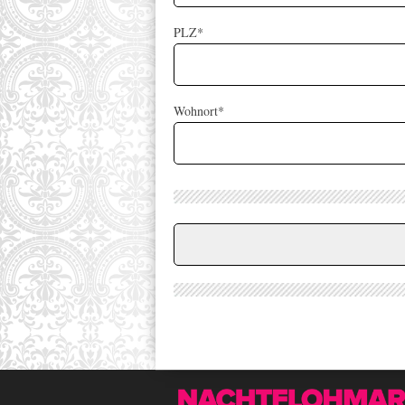
PLZ*
Wohnort*