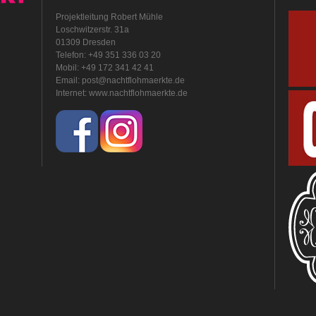
Projektleitung Robert Mühle
Loschwitzerstr. 31a
01309 Dresden
Telefon: +49 351 336 03 20
Mobil: +49 172 341 42 41
Email:
post@nachtflohmaerkte.de
Internet:
www.nachtflohmaerkte.de